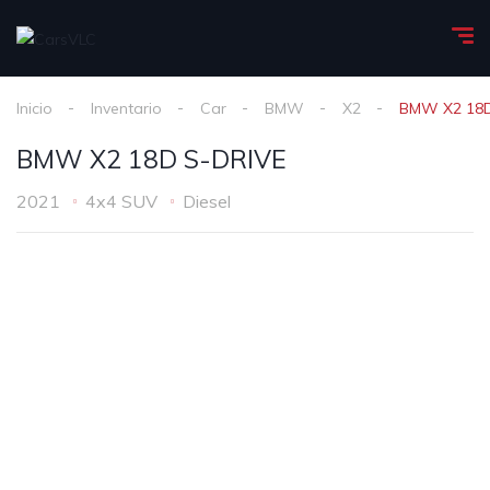
Inicio
Inventario
Car
BMW
X2
BMW X2 18D
BMW X2 18D S-DRIVE
2021
4x4 SUV
Diesel
1
/
26