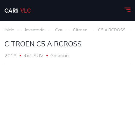
Inicio
Inventario
Car
Citroen
C5 AIRCROSS
CITROEN C5 AIRCROSS
2019
4x4 SUV
Gasolina
1
/
16