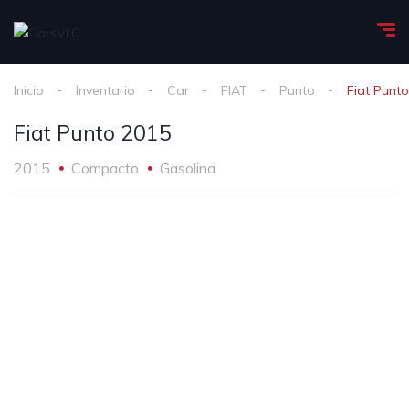
Inicio
Inventario
Car
FIAT
Punto
Fiat Punt
Fiat Punto 2015
2015
Compacto
Gasolina
1
/
10