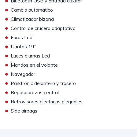
•
Bluetooth USB y entrada auxiliar
•
Cambio automático
•
Climatizador bizona
•
Control de crucero adaptativo
•
Faros Led
•
Llantas 19"
•
Luces diurnas Led
•
Mandos en el volante
•
Navegador
•
Parktronic delantero y trasero
•
Reposabrazos central
•
Retrovisores eléctricos plegables
•
Side airbags