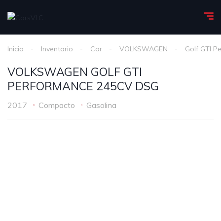
Inicio
Inventario
Car
VOLKSWAGEN
Golf GTI P
VOLKSWAGEN GOLF GTI
PERFORMANCE 245CV DSG
2017
Compacto
Gasolina