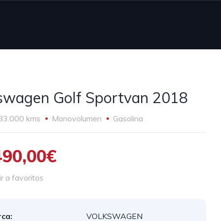
swagen Golf Sportvan 2018
83.000 kms
Monovolumen
Gasolina
490,00€
 a favoritos
ca:
VOLKSWAGEN