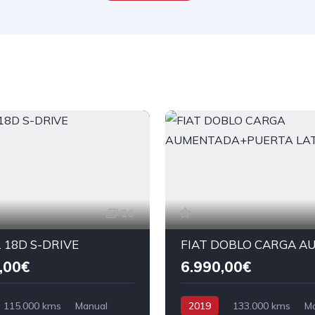
26
 18D S-DRIVE
,00€
6.990,00€
115.000 kms
Manual
2019
133.000 kms
M