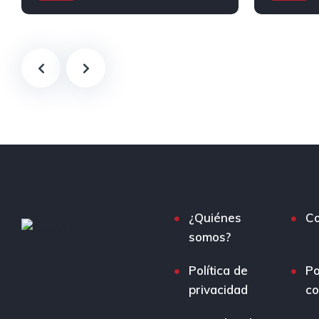
Automático
Gasolina
Diesel
T
Tracción delantera
¿Quiénes
Co
somos?
Política de
Po
privacidad
co