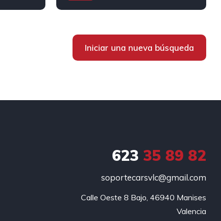
Automático
Diesel
Tracción delantera
Iniciar una nueva búsqueda
623
35 89 82
soportecarsvlc@gmail.com
Calle Oeste 8 Bajo, 46940 Manises

Valencia