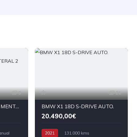
9
21
FIAT DOBLO CARGA AUMENTADA+PUERTA LATERAL 2
BMW X1 18D S-DRIVE AUTO.
20.490,00€
anual
2021
131.000 kms