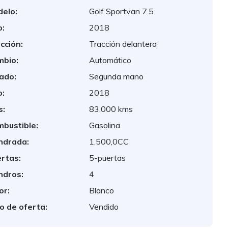
elo:
Golf Sportvan 7.5
:
2018
cción:
Tracción delantera
bio:
Automático
ado:
Segunda mano
:
2018
s:
83.000 kms
bustible:
Gasolina
indrada:
1.500,0CC
rtas:
5-puertas
indros:
4
or:
Blanco
o de oferta:
Vendido