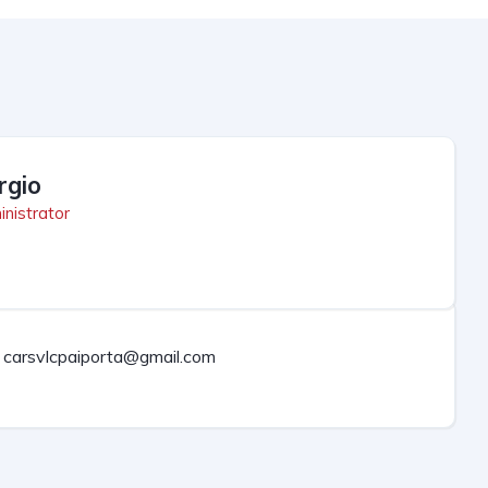
rgio
nistrator
carsvlcpaiporta@gmail.com