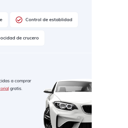
ce
Control de establidad
locidad de crucero
cidas a comprar
orial
gratis.