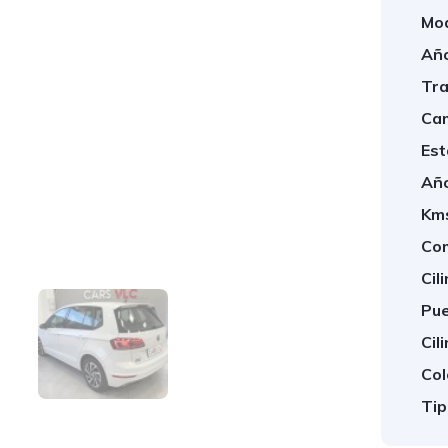
Mod
Año
Tra
Cam
Est
Año
Km
1
/
30
Com
Cil
Pue
Cil
Col
Tip