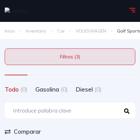
Inicio
Inventario
Car
VOLKSWAGEN
Golf Sport
Filtros (3)
Todo
(0)
Gasolina
(0)
Diesel
(0)
Comparar