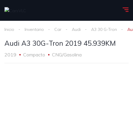
Inicio
Inventario
Car
Audi
A3 30 G-Tron
Au
Audi A3 30G-Tron 2019 45.939KM
2019
Compacto
CNG/Gasolina
1
/
30