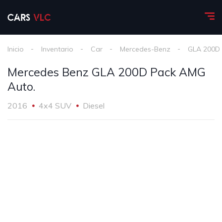
Inicio
Inventario
Car
Mercedes-Benz
GLA 200D
Mercedes Benz GLA 200D Pack AMG
Auto.
2016
4x4 SUV
Diesel