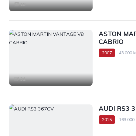
10
ASTON MAR
CABRIO
2007
43.000 
Tracción trasera
31
AUDI RS3 
2015
163.000
AWD/4WD