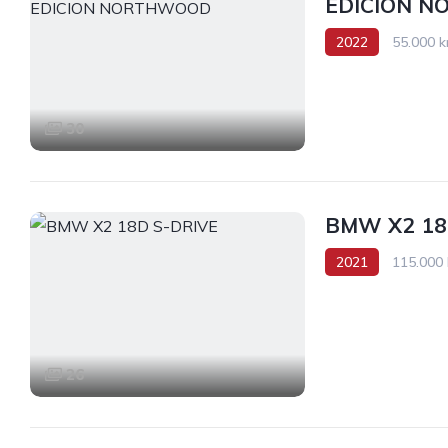
EDICION 
2022
55.000 
Tracción delantera
30
BMW X2 18
2021
115.000
Tracción delantera
26