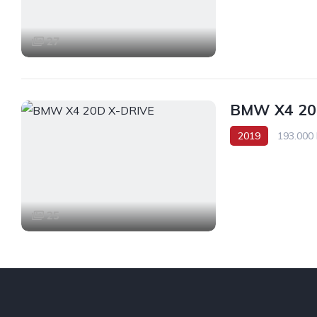
27
BMW X4 20
2019
193.000
AWD/4WD
25