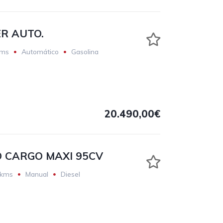
ER AUTO.
kms
Automático
Gasolina
20.490,00€
O CARGO MAXI 95CV
 kms
Manual
Diesel