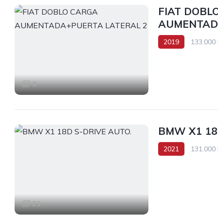
FIAT DOBL
AUMENTAD
2019
133.000
Tracción delantera
9
BMW X1 18
2021
131.000
Tracción delantera
21